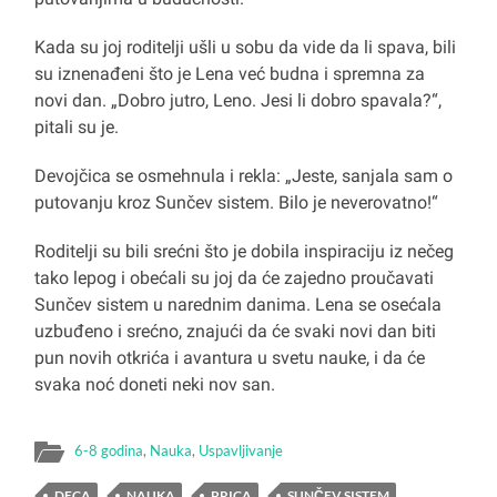
Kada su joj roditelji ušli u sobu da vide da li spava, bili
su iznenađeni što je Lena već budna i spremna za
novi dan. „Dobro jutro, Leno. Jesi li dobro spavala?“,
pitali su je.
Devojčica se osmehnula i rekla: „Jeste, sanjala sam o
putovanju kroz Sunčev sistem. Bilo je neverovatno!“
Roditelji su bili srećni što je dobila inspiraciju iz nečeg
tako lepog i obećali su joj da će zajedno proučavati
Sunčev sistem u narednim danima. Lena se osećala
uzbuđeno i srećno, znajući da će svaki novi dan biti
pun novih otkrića i avantura u svetu nauke, i da će
svaka noć doneti neki nov san.
6-8 godina
,
Nauka
,
Uspavljivanje
DECA
NAUKA
PRICA
SUNČEV SISTEM