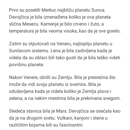
Prvo su posetili Merkur, najbližu planetu Sunca.
Devojčica je bila iznenađena koliko je ova planeta
slična Mesecu. Kamenje je bilo crveno i žuto, a
temperatura je bila veoma visoka, kao da je sve gorelo.
Zatim su otputovali na Veneru, najtopliju planetu u
Sunčevom sistemu. Lena je bila zadivljena kada je
videla da su oblaci bili tako gusti da je bila teško videti
površinu planete.
Nakon Venere, obišli su Zemlju. Bila je presrećna što
može da vidi svoju planetu iz svemira. Bila je
oduševljena kada je videla koliko je Zemlja plava i
zelena, a na nekim mestima bila je prekrivena snegom.
Sledeća stanica bila je Mars. Devojčica se osećala kao
da je na drugom svetu. Vulkani, kanjoni i stene u
različitim bojama bili su fascinantni.