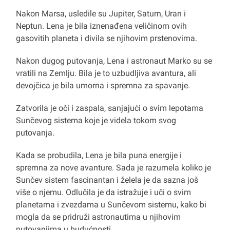
Nakon Marsa, usledile su Jupiter, Saturn, Uran i
Neptun. Lena je bila iznenađena veličinom ovih
gasovitih planeta i divila se njihovim prstenovima.
Nakon dugog putovanja, Lena i astronaut Marko su se
vratili na Zemlju. Bila je to uzbudljiva avantura, ali
devojčica je bila umorna i spremna za spavanje.
Zatvorila je oči i zaspala, sanjajući o svim lepotama
Sunčevog sistema koje je videla tokom svog
putovanja.
Kada se probudila, Lena je bila puna energije i
spremna za nove avanture. Sada je razumela koliko je
Sunčev sistem fascinantan i želela je da sazna još
više o njemu. Odlučila je da istražuje i uči o svim
planetama i zvezdama u Sunčevom sistemu, kako bi
mogla da se pridruži astronautima u njihovim
putovanjima u budućnosti.