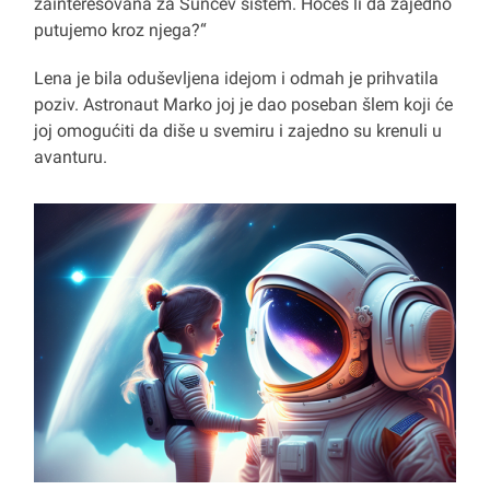
zainteresovana za Sunčev sistem. Hoćeš li da zajedno
putujemo kroz njega?“
Lena je bila oduševljena idejom i odmah je prihvatila
poziv. Astronaut Marko joj je dao poseban šlem koji će
joj omogućiti da diše u svemiru i zajedno su krenuli u
avanturu.