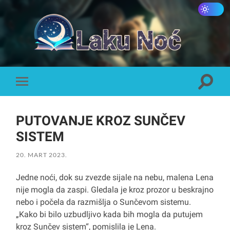
Laku
Noć
Toggle
Toggle
search
mobile
field
menu
PUTOVANJE KROZ SUNČEV
SISTEM
20. MART 2023.
Jedne noći, dok su zvezde sijale na nebu, malena Lena
nije mogla da zaspi. Gledala je kroz prozor u beskrajno
nebo i počela da razmišlja o Sunčevom sistemu.
„Kako bi bilo uzbudljivo kada bih mogla da putujem
kroz Sunčev sistem“, pomislila je Lena.