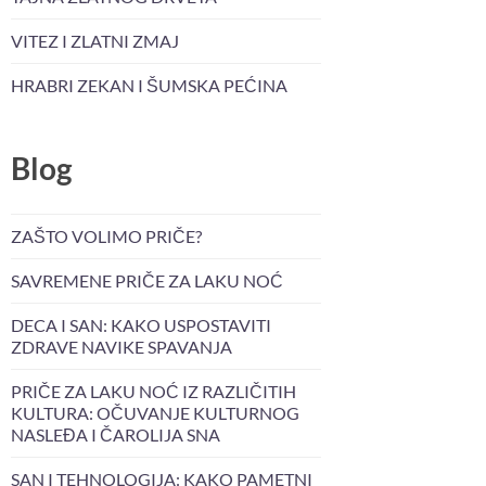
VITEZ I ZLATNI ZMAJ
HRABRI ZEKAN I ŠUMSKA PEĆINA
Blog
ZAŠTO VOLIMO PRIČE?
SAVREMENE PRIČE ZA LAKU NOĆ
DECA I SAN: KAKO USPOSTAVITI
ZDRAVE NAVIKE SPAVANJA
PRIČE ZA LAKU NOĆ IZ RAZLIČITIH
KULTURA: OČUVANJE KULTURNOG
NASLEĐA I ČAROLIJA SNA
SAN I TEHNOLOGIJA: KAKO PAMETNI