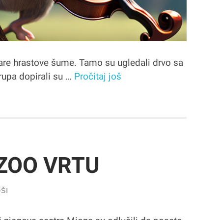
stare hrastove šume. Tamo su ugledali drvo sa
rupa dopirali su …
Pročitaj još
ZOO VRTU
ŠI