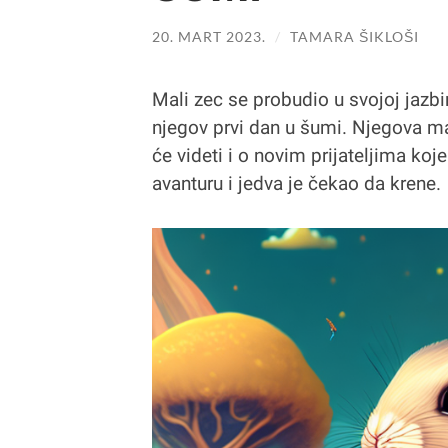
20. MART 2023.
/
TAMARA ŠIKLOŠI
Mali zec se probudio u svojoj jazbi
njegov prvi dan u šumi. Njegova m
će videti i o novim prijateljima koj
avanturu i jedva je čekao da krene.