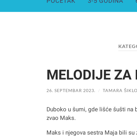
POČETAK
3-5 GODINA
KATEG
MELODIJE ZA
26. SEPTEMBAR 2023.
/
TAMARA ŠIKLO
Duboko u šumi, gde lišće šušti na 
zvao Maks.
Maks i njegova sestra Maja bili su z