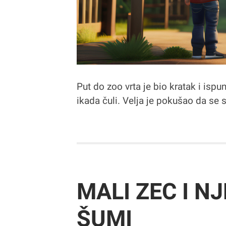
Put do zoo vrta je bio kratak i isp
ikada čuli. Velja je pokušao da se 
MALI ZEC I N
ŠUMI