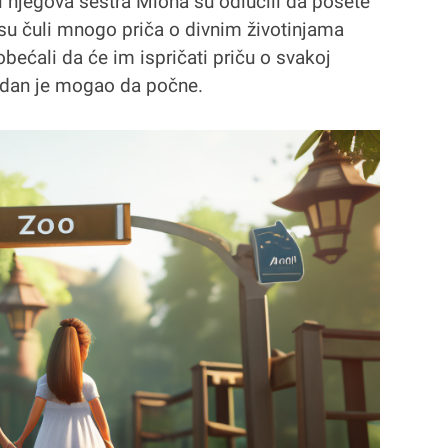
 njegova sestra Miona su odlučili da posete
 su čuli mnogo priča o divnim životinjama
bećali da će im ispričati priču o svakoj
iv dan je mogao da počne.