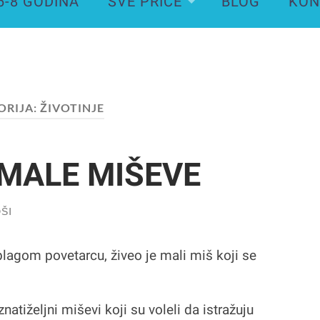
6-8 GODINA
SVE PRIČE
BLOG
KON
ORIJA:
ŽIVOTINJE
 MALE MIŠEVE
ŠI
blagom povetarcu, živeo je mali miš koji se
natiželjni miševi koji su voleli da istražuju