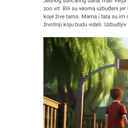
Jednog sunčanog dana, mali Velja i
zoo vrt. Bili su veoma uzbuđeni jer
koje žive tamo. Mama i tata su im o
životinji koju budu videli. Uzbudlj