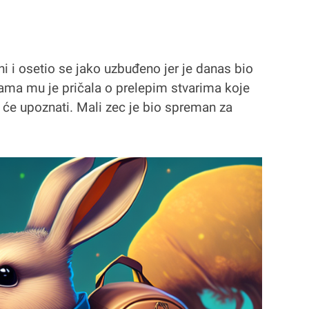
ni i osetio se jako uzbuđeno jer je danas bio
ama mu je pričala o prelepim stvarima koje
e će upoznati. Mali zec je bio spreman za