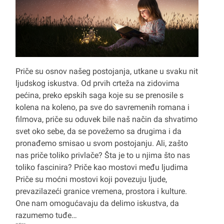
Priče su osnov našeg postojanja, utkane u svaku nit
ljudskog iskustva. Od prvih crteža na zidovima
pećina, preko epskih saga koje su se prenosile s
kolena na koleno, pa sve do savremenih romana i
filmova, priče su oduvek bile naš način da shvatimo
svet oko sebe, da se povežemo sa drugima i da
pronađemo smisao u svom postojanju. Ali, zašto
nas priče toliko privlače? Šta je to u njima što nas
toliko fascinira? Priče kao mostovi među ljudima
Priče su moćni mostovi koji povezuju ljude,
prevazilazeći granice vremena, prostora i kulture.
One nam omogućavaju da delimo iskustva, da
razumemo tuđe…