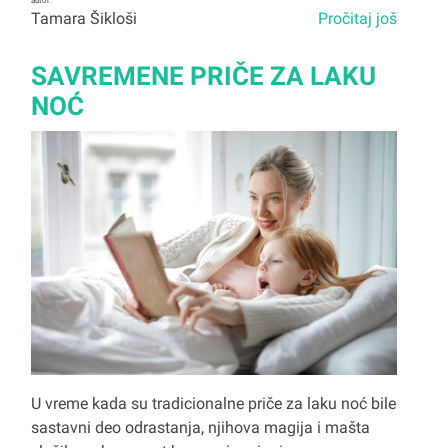
autor:
Tamara Šikloši
Pročitaj još
SAVREMENE PRIČE ZA LAKU
NOĆ
U vreme kada su tradicionalne priče za laku noć bile
sastavni deo odrastanja, njihova magija i mašta