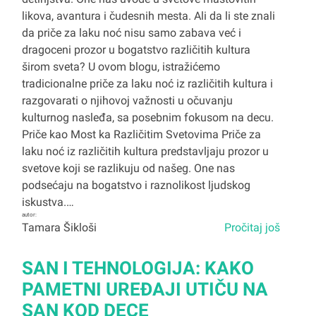
likova, avantura i čudesnih mesta. Ali da li ste znali
da priče za laku noć nisu samo zabava već i
dragoceni prozor u bogatstvo različitih kultura
širom sveta? U ovom blogu, istražićemo
tradicionalne priče za laku noć iz različitih kultura i
razgovarati o njihovoj važnosti u očuvanju
kulturnog nasleđa, sa posebnim fokusom na decu.
Priče kao Most ka Različitim Svetovima Priče za
laku noć iz različitih kultura predstavljaju prozor u
svetove koji se razlikuju od našeg. One nas
podsećaju na bogatstvo i raznolikost ljudskog
iskustva.…
autor:
Tamara Šikloši
Pročitaj još
SAN I TEHNOLOGIJA: KAKO
PAMETNI UREĐAJI UTIČU NA
SAN KOD DECE