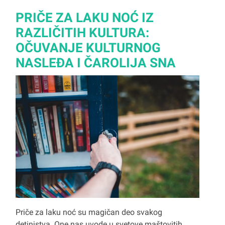
PRIČE ZA LAKU NOĆ IZ
RAZLIČITIH KULTURA:
OČUVANJE KULTURNOG
NASLEĐA I ČAROLIJA SNA
Priče za laku noć su magičan deo svakog
detinjstva. One nas uvode u svetove maštovitih