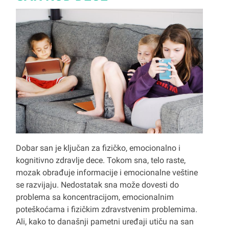
Dobar san je ključan za fizičko, emocionalno i
kognitivno zdravlje dece. Tokom sna, telo raste,
mozak obrađuje informacije i emocionalne veštine
se razvijaju. Nedostatak sna može dovesti do
problema sa koncentracijom, emocionalnim
poteškoćama i fizičkim zdravstvenim problemima.
Ali, kako to današnji pametni uređaji utiču na san