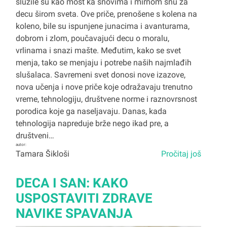
služile su kao most ka snovima i mirnom snu za
decu širom sveta. Ove priče, prenošene s kolena na
koleno, bile su ispunjene junacima i avanturama,
dobrom i zlom, poučavajući decu o moralu,
vrlinama i snazi mašte. Međutim, kako se svet
menja, tako se menjaju i potrebe naših najmlađih
slušalaca. Savremeni svet donosi nove izazove,
nova učenja i nove priče koje odražavaju trenutno
vreme, tehnologiju, društvene norme i raznovrsnost
porodica koje ga naseljavaju. Danas, kada
tehnologija napreduje brže nego ikad pre, a
društveni…
autor:
Tamara Šikloši
Pročitaj još
DECA I SAN: KAKO
USPOSTAVITI ZDRAVE
NAVIKE SPAVANJA