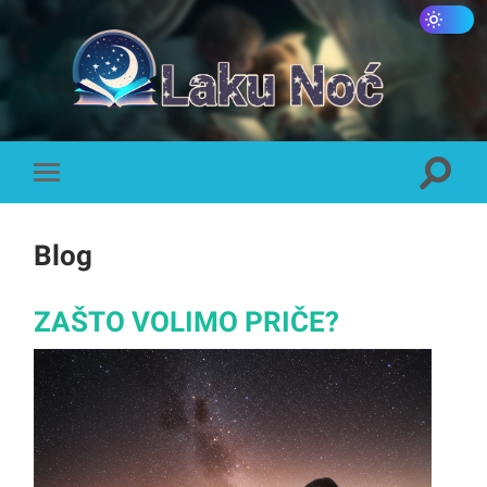
Laku
Noć
Toggle
Toggle
search
mobile
field
menu
Blog
ZAŠTO VOLIMO PRIČE?