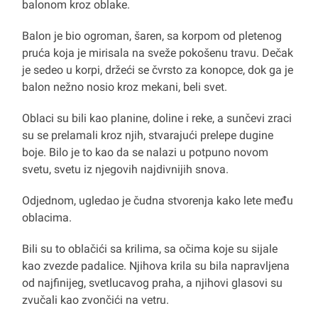
balonom kroz oblake.
Balon je bio ogroman, šaren, sa korpom od pletenog
pruća koja je mirisala na sveže pokošenu travu. Dečak
je sedeo u korpi, držeći se čvrsto za konopce, dok ga je
balon nežno nosio kroz mekani, beli svet.
Oblaci su bili kao planine, doline i reke, a sunčevi zraci
su se prelamali kroz njih, stvarajući prelepe dugine
boje. Bilo je to kao da se nalazi u potpuno novom
svetu, svetu iz njegovih najdivnijih snova.
Odjednom, ugledao je čudna stvorenja kako lete među
oblacima.
Bili su to oblačići sa krilima, sa očima koje su sijale
kao zvezde padalice. Njihova krila su bila napravljena
od najfinijeg, svetlucavog praha, a njihovi glasovi su
zvučali kao zvončići na vetru.