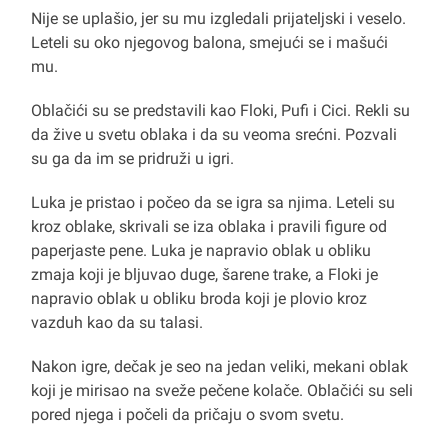
Nije se uplašio, jer su mu izgledali prijateljski i veselo.
Leteli su oko njegovog balona, smejući se i mašući
mu.
Oblačići su se predstavili kao Floki, Pufi i Cici. Rekli su
da žive u svetu oblaka i da su veoma srećni. Pozvali
su ga da im se pridruži u igri.
Luka je pristao i počeo da se igra sa njima. Leteli su
kroz oblake, skrivali se iza oblaka i pravili figure od
paperjaste pene. Luka je napravio oblak u obliku
zmaja koji je bljuvao duge, šarene trake, a Floki je
napravio oblak u obliku broda koji je plovio kroz
vazduh kao da su talasi.
Nakon igre, dečak je seo na jedan veliki, mekani oblak
koji je mirisao na sveže pečene kolače. Oblačići su seli
pored njega i počeli da pričaju o svom svetu.