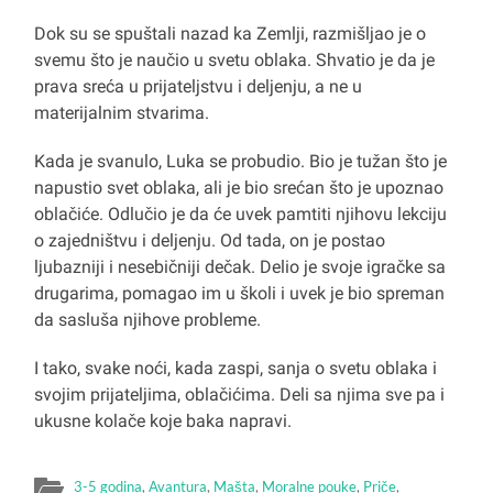
Dok su se spuštali nazad ka Zemlji, razmišljao je o
svemu što je naučio u svetu oblaka. Shvatio je da je
prava sreća u prijateljstvu i deljenju, a ne u
materijalnim stvarima.
Kada je svanulo, Luka se probudio. Bio je tužan što je
napustio svet oblaka, ali je bio srećan što je upoznao
oblačiće. Odlučio je da će uvek pamtiti njihovu lekciju
o zajedništvu i deljenju. Od tada, on je postao
ljubazniji i nesebičniji dečak. Delio je svoje igračke sa
drugarima, pomagao im u školi i uvek je bio spreman
da sasluša njihove probleme.
I tako, svake noći, kada zaspi, sanja o svetu oblaka i
svojim prijateljima, oblačićima. Deli sa njima sve pa i
ukusne kolače koje baka napravi.
3-5 godina
,
Avantura
,
Mašta
,
Moralne pouke
,
Priče
,