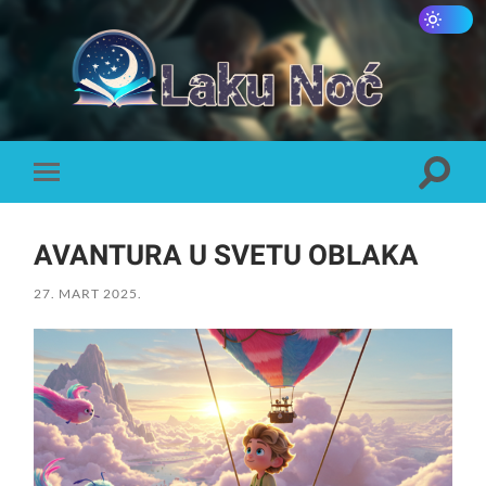
Laku
Noć
Toggle
Toggle
search
mobile
field
menu
AVANTURA U SVETU OBLAKA
27. MART 2025.