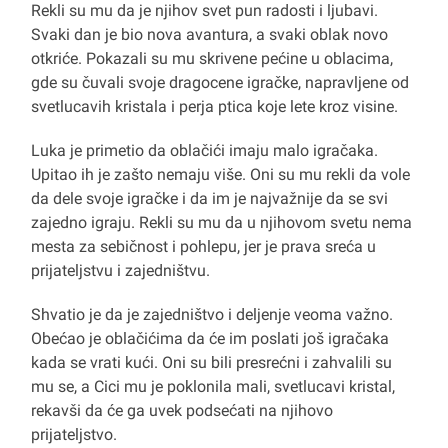
Rekli su mu da je njihov svet pun radosti i ljubavi.
Svaki dan je bio nova avantura, a svaki oblak novo
otkriće. Pokazali su mu skrivene pećine u oblacima,
gde su čuvali svoje dragocene igračke, napravljene od
svetlucavih kristala i perja ptica koje lete kroz visine.
Luka je primetio da oblačići imaju malo igračaka.
Upitao ih je zašto nemaju više. Oni su mu rekli da vole
da dele svoje igračke i da im je najvažnije da se svi
zajedno igraju. Rekli su mu da u njihovom svetu nema
mesta za sebičnost i pohlepu, jer je prava sreća u
prijateljstvu i zajedništvu.
Shvatio je da je zajedništvo i deljenje veoma važno.
Obećao je oblačićima da će im poslati još igračaka
kada se vrati kući. Oni su bili presrećni i zahvalili su
mu se, a Cici mu je poklonila mali, svetlucavi kristal,
rekavši da će ga uvek podsećati na njihovo
prijateljstvo.