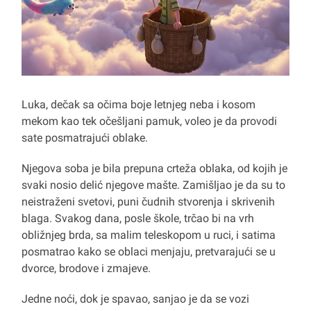
Luka, dečak sa očima boje letnjeg neba i kosom
mekom kao tek očešljani pamuk, voleo je da provodi
sate posmatrajući oblake.
Njegova soba je bila prepuna crteža oblaka, od kojih je
svaki nosio delić njegove mašte. Zamišljao je da su to
neistraženi svetovi, puni čudnih stvorenja i skrivenih
blaga. Svakog dana, posle škole, trčao bi na vrh
obližnjeg brda, sa malim teleskopom u ruci, i satima
posmatrao kako se oblaci menjaju, pretvarajući se u
dvorce, brodove i zmajeve.
Jedne noći, dok je spavao, sanjao je da se vozi