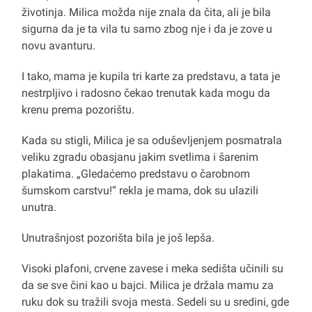
životinja. Milica možda nije znala da čita, ali je bila
sigurna da je ta vila tu samo zbog nje i da je zove u
novu avanturu.
I tako, mama je kupila tri karte za predstavu, a tata je
nestrpljivo i radosno čekao trenutak kada mogu da
krenu prema pozorištu.
Kada su stigli, Milica je sa oduševljenjem posmatrala
veliku zgradu obasjanu jakim svetlima i šarenim
plakatima. „Gledaćemo predstavu o čarobnom
šumskom carstvu!“ rekla je mama, dok su ulazili
unutra.
Unutrašnjost pozorišta bila je još lepša.
Visoki plafoni, crvene zavese i meka sedišta učinili su
da se sve čini kao u bajci. Milica je držala mamu za
ruku dok su tražili svoja mesta. Sedeli su u sredini, gde