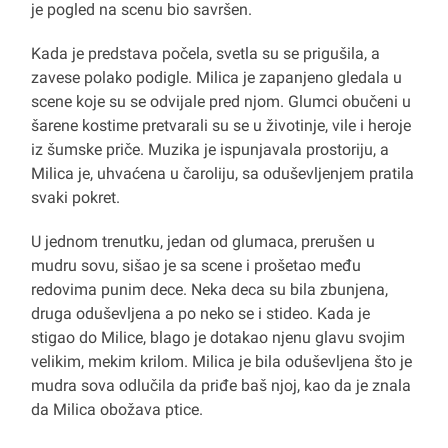
je pogled na scenu bio savršen.
Kada je predstava počela, svetla su se prigušila, a
zavese polako podigle. Milica je zapanjeno gledala u
scene koje su se odvijale pred njom. Glumci obučeni u
šarene kostime pretvarali su se u životinje, vile i heroje
iz šumske priče. Muzika je ispunjavala prostoriju, a
Milica je, uhvaćena u čaroliju, sa oduševljenjem pratila
svaki pokret.
U jednom trenutku, jedan od glumaca, prerušen u
mudru sovu, sišao je sa scene i prošetao među
redovima punim dece. Neka deca su bila zbunjena,
druga oduševljena a po neko se i stideo. Kada je
stigao do Milice, blago je dotakao njenu glavu svojim
velikim, mekim krilom. Milica je bila oduševljena što je
mudra sova odlučila da priđe baš njoj, kao da je znala
da Milica obožava ptice.