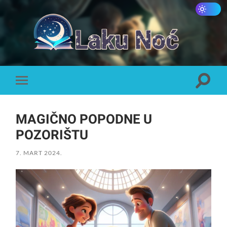
Laku
Noć
Toggle
Toggle
search
mobile
field
menu
MAGIČNO POPODNE U
POZORIŠTU
7. MART 2024.