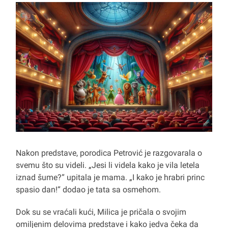
Nakon predstave, porodica Petrović je razgovarala o
svemu što su videli. „Jesi li videla kako je vila letela
iznad šume?“ upitala je mama. „I kako je hrabri princ
spasio dan!“ dodao je tata sa osmehom.
Dok su se vraćali kući, Milica je pričala o svojim
omiljenim delovima predstave i kako jedva čeka da