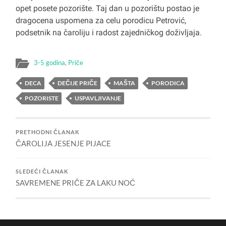
opet posete pozorište. Taj dan u pozorištu postao je
dragocena uspomena za celu porodicu Petrović,
podsetnik na čaroliju i radost zajedničkog doživljaja.
3-5 godina
,
Priče
DECA
DEČIJE PRIČE
MAŠTA
PORODICA
POZORISTE
USPAVLJIVANJE
PRETHODNI ČLANAK
ČAROLIJA JESENJE PIJACE
SLEDEĆI ČLANAK
SAVREMENE PRIČE ZA LAKU NOĆ