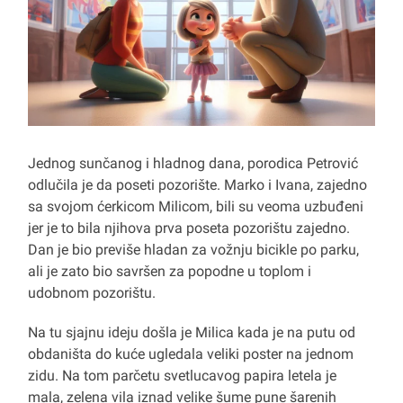
Jednog sunčanog i hladnog dana, porodica Petrović
odlučila je da poseti pozorište. Marko i Ivana, zajedno
sa svojom ćerkicom Milicom, bili su veoma uzbuđeni
jer je to bila njihova prva poseta pozorištu zajedno.
Dan je bio previše hladan za vožnju bicikle po parku,
ali je zato bio savršen za popodne u toplom i
udobnom pozorištu.
Na tu sjajnu ideju došla je Milica kada je na putu od
obdaništa do kuće ugledala veliki poster na jednom
zidu. Na tom parčetu svetlucavog papira letela je
mala, zelena vila iznad velike šume pune šarenih