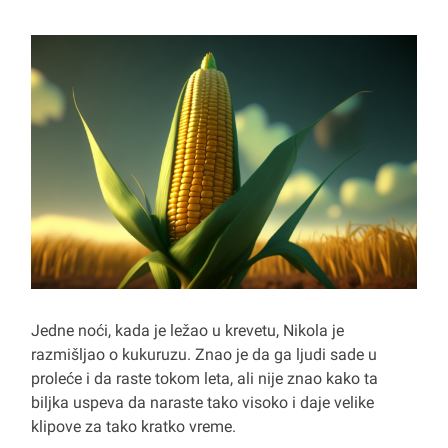
Jedne noći, kada je ležao u krevetu, Nikola je
razmišljao o kukuruzu. Znao je da ga ljudi sade u
proleće i da raste tokom leta, ali nije znao kako ta
biljka uspeva da naraste tako visoko i daje velike
klipove za tako kratko vreme.