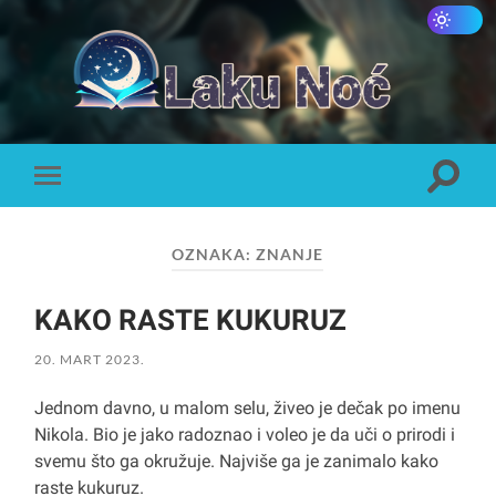
Laku
Noć
Toggle
Toggle
search
mobile
field
menu
OZNAKA:
ZNANJE
KAKO RASTE KUKURUZ
20. MART 2023.
Jednom davno, u malom selu, živeo je dečak po imenu
Nikola. Bio je jako radoznao i voleo je da uči o prirodi i
svemu što ga okružuje. Najviše ga je zanimalo kako
raste kukuruz.