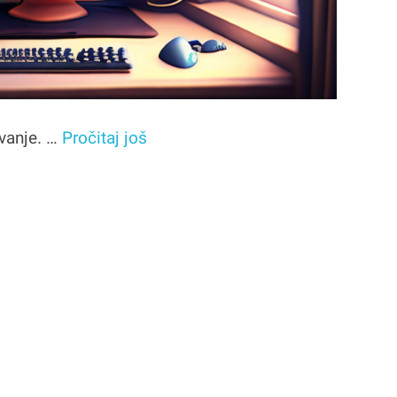
ivanje. …
Pročitaj još