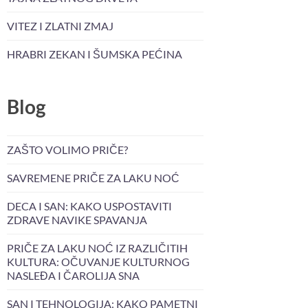
VITEZ I ZLATNI ZMAJ
HRABRI ZEKAN I ŠUMSKA PEĆINA
Blog
ZAŠTO VOLIMO PRIČE?
SAVREMENE PRIČE ZA LAKU NOĆ
DECA I SAN: KAKO USPOSTAVITI
ZDRAVE NAVIKE SPAVANJA
PRIČE ZA LAKU NOĆ IZ RAZLIČITIH
KULTURA: OČUVANJE KULTURNOG
NASLEĐA I ČAROLIJA SNA
SAN I TEHNOLOGIJA: KAKO PAMETNI