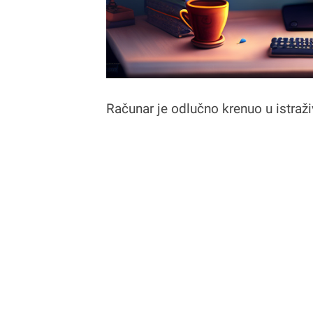
Računar je odlučno krenuo u istraž