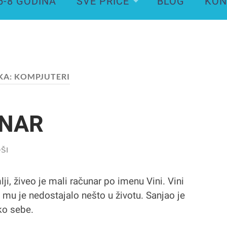
6-8 GODINA
SVE PRIČE
BLOG
KON
KA:
KOMPJUTERI
UNAR
ŠI
, živeo je mali računar po imenu Vini. Vini
i mu je nedostajalo nešto u životu. Sanjao je
ko sebe.