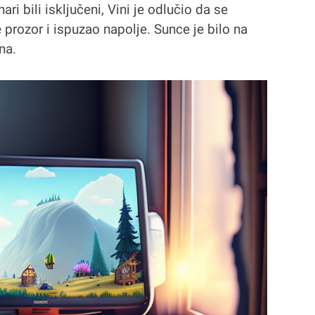
ri bili isključeni, Vini je odlučio da se
e prozor i ispuzao napolje. Sunce je bilo na
rna.