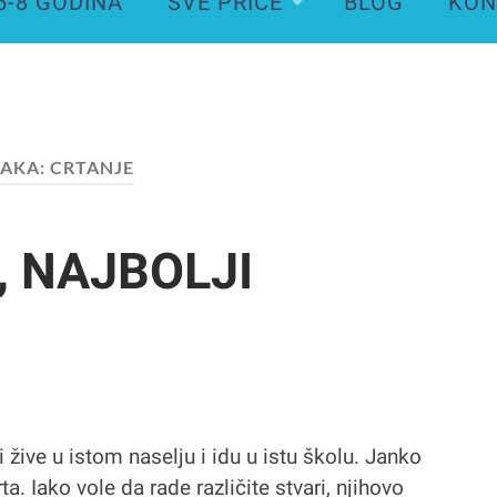
6-8 GODINA
SVE PRIČE
BLOG
KON
AKA:
CRTANJE
, NAJBOLJI
i žive u istom naselju i idu u istu školu. Janko
ta. Iako vole da rade različite stvari, njihovo