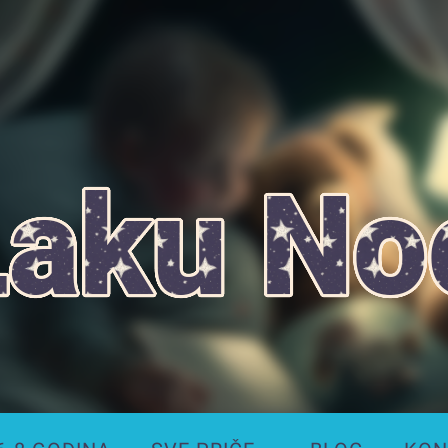
Laku
Noć