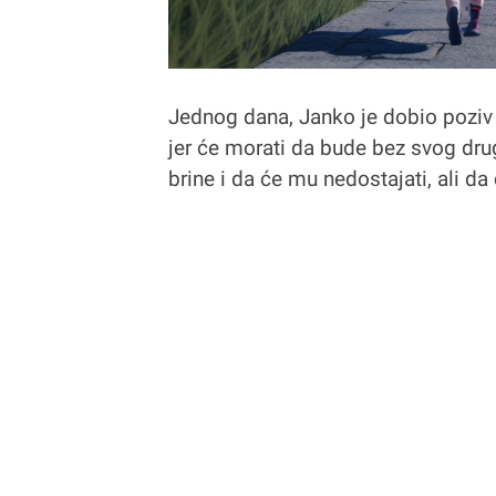
Jednog dana, Janko je dobio poziv 
jer će morati da bude bez svog dru
brine i da će mu nedostajati, ali d