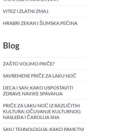
VITEZ I ZLATNI ZMAJ
HRABRI ZEKAN I ŠUMSKA PEĆINA
Blog
ZAŠTO VOLIMO PRIČE?
SAVREMENE PRIČE ZA LAKU NOĆ
DECA I SAN: KAKO USPOSTAVITI
ZDRAVE NAVIKE SPAVANJA
PRIČE ZA LAKU NOĆ IZ RAZLIČITIH
KULTURA: OČUVANJE KULTURNOG
NASLEĐA I ČAROLIJA SNA
SAN I TEHNOLOGIJA: KAKO PAMETNI