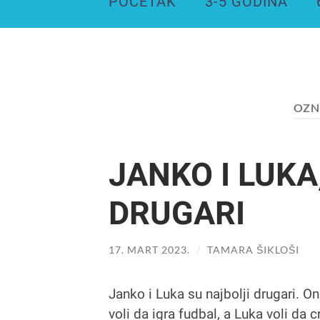
POČETAK
3-5 GODINA
OZN
JANKO I LUKA
DRUGARI
17. MART 2023.
/
TAMARA ŠIKLOŠI
Janko i Luka su najbolji drugari. On
voli da igra fudbal, a Luka voli da cr