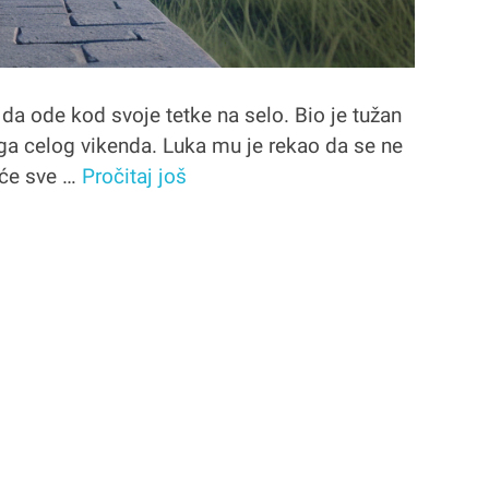
da ode kod svoje tetke na selo. Bio je tužan
ga celog vikenda. Luka mu je rekao da se ne
a će sve …
Pročitaj još