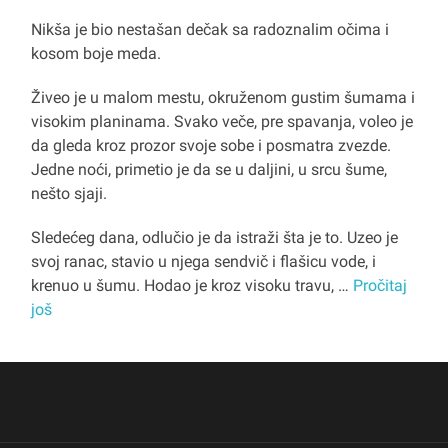
Nikša je bio nestašan dečak sa radoznalim očima i
kosom boje meda.
Živeo je u malom mestu, okruženom gustim šumama i
visokim planinama. Svako veče, pre spavanja, voleo je
da gleda kroz prozor svoje sobe i posmatra zvezde.
Jedne noći, primetio je da se u daljini, u srcu šume,
nešto sjaji.
Sledećeg dana, odlučio je da istraži šta je to. Uzeo je
svoj ranac, stavio u njega sendvič i flašicu vode, i
krenuo u šumu. Hodao je kroz visoku travu, …
Pročitaj
još