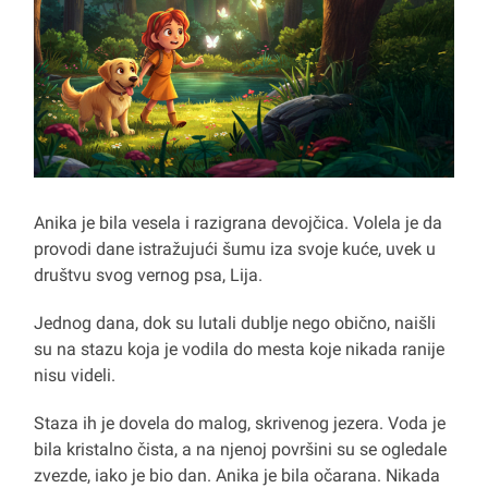
Anika je bila vesela i razigrana devojčica. Volela je da
provodi dane istražujući šumu iza svoje kuće, uvek u
društvu svog vernog psa, Lija.
Jednog dana, dok su lutali dublje nego obično, naišli
su na stazu koja je vodila do mesta koje nikada ranije
nisu videli.
Staza ih je dovela do malog, skrivenog jezera. Voda je
bila kristalno čista, a na njenoj površini su se ogledale
zvezde, iako je bio dan. Anika je bila očarana. Nikada