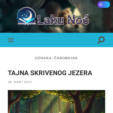
Laku
Noć
Toggle
Toggle
search
mobile
field
menu
OZNAKA:
ČAROBNJAK
TAJNA SKRIVENOG JEZERA
28. MART 2025.