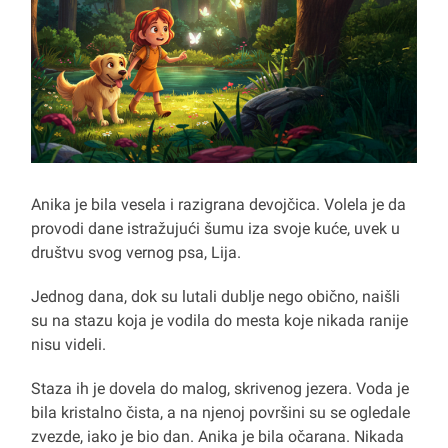
Anika je bila vesela i razigrana devojčica. Volela je da
provodi dane istražujući šumu iza svoje kuće, uvek u
društvu svog vernog psa, Lija.
Jednog dana, dok su lutali dublje nego obično, naišli
su na stazu koja je vodila do mesta koje nikada ranije
nisu videli.
Staza ih je dovela do malog, skrivenog jezera. Voda je
bila kristalno čista, a na njenoj površini su se ogledale
zvezde, iako je bio dan. Anika je bila očarana. Nikada