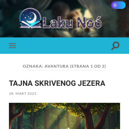
Laku
Noć
Toggle
Toggle
search
mobile
field
menu
OZNAKA:
AVANTURA
(STRANA 1 OD 2)
TAJNA SKRIVENOG JEZERA
28. MART 2025.