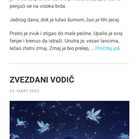
penjući se na visoka brda.
Jednog dana, dok je lutao šumom, čuo je tihi jecaj.
Pratio je zvuk i stigao do male pećine. Upalio je svoj
fenjer i krenuo da istraži. Unutra je, vezan lancima,
ležao zlatni zmaj. Zmaj je bio prelep, …
Pročitaj još
ZVEZDANI VODIČ
23. MART 2025.