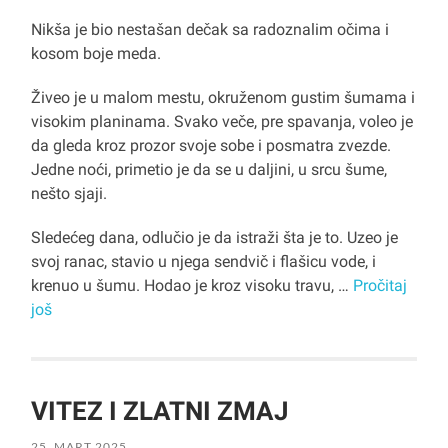
Nikša je bio nestašan dečak sa radoznalim očima i
kosom boje meda.
Živeo je u malom mestu, okruženom gustim šumama i
visokim planinama. Svako veče, pre spavanja, voleo je
da gleda kroz prozor svoje sobe i posmatra zvezde.
Jedne noći, primetio je da se u daljini, u srcu šume,
nešto sjaji.
Sledećeg dana, odlučio je da istraži šta je to. Uzeo je
svoj ranac, stavio u njega sendvič i flašicu vode, i
krenuo u šumu. Hodao je kroz visoku travu, …
Pročitaj
još
VITEZ I ZLATNI ZMAJ
25. MART 2025.