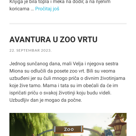
Knjiga je bila topla i meka na dodir, a na njenim
koricama …
Pročitaj još
AVANTURA U ZOO VRTU
22. SEPTEMBAR 2023.
Jednog sunčanog dana, mali Velja i njegova sestra
Miona su odlučili da posete zoo vrt. Bili su veoma
uzbuđeni jer su čuli mnogo priča o divnim životinjama
koje žive tamo. Mama i tata su im obećali da će im
ispričati priču o svakoj životinji koju budu videli.
Uzbudljiv dan je mogao da počne.