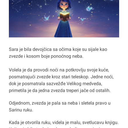
Sara je bila devojčica sa očima koje su sijale kao
zvezde i kosom boje ponoćnog neba.
Volela je da provodi noći na potkrovlju svoje kuće,
posmatrajući zvezde kroz stari teleskop. Jedne noći,
dok je posmatrala sazvežđe Velikog medveda,
primetila je da jedna zvezda treperi jače od ostalih.
Odjednom, zvezda je pala sa neba i sletela pravo u
Sarinu ruku.
Kada je otvorila ruku, videla je malu, svetlucavu knjigu.