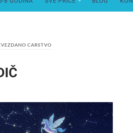
6-8 GODINA
SVE PRIČE
BLOG
KON
ZVEZDANO CARSTVO
DIČ