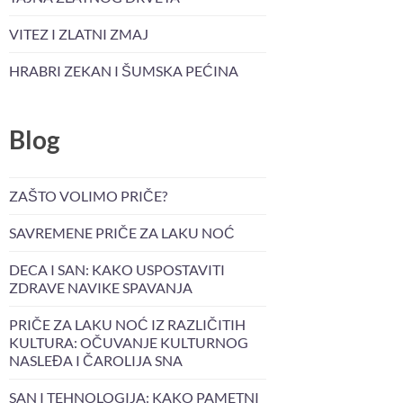
VITEZ I ZLATNI ZMAJ
HRABRI ZEKAN I ŠUMSKA PEĆINA
Blog
ZAŠTO VOLIMO PRIČE?
SAVREMENE PRIČE ZA LAKU NOĆ
DECA I SAN: KAKO USPOSTAVITI
ZDRAVE NAVIKE SPAVANJA
PRIČE ZA LAKU NOĆ IZ RAZLIČITIH
KULTURA: OČUVANJE KULTURNOG
NASLEĐA I ČAROLIJA SNA
SAN I TEHNOLOGIJA: KAKO PAMETNI