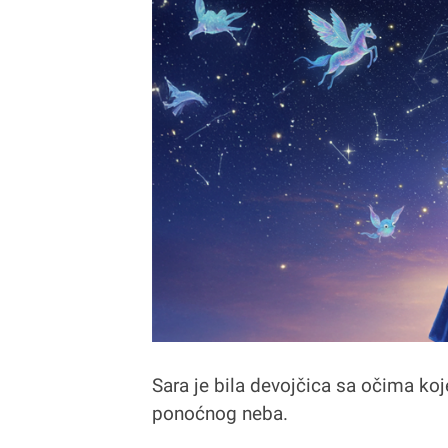
Sara je bila devojčica sa očima ko
ponoćnog neba.