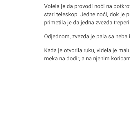
Volela je da provodi noći na potkro
stari teleskop. Jedne noći, dok je
primetila je da jedna zvezda treperi
Odjednom, zvezda je pala sa neba i 
Kada je otvorila ruku, videla je malu
meka na dodir, a na njenim koric