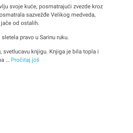
vlju svoje kuće, posmatrajući zvezde kroz
 posmatrala sazvežđe Velikog medveda,
 jače od ostalih.
sletela pravo u Sarinu ruku.
, svetlucavu knjigu. Knjiga je bila topla i
ama …
Pročitaj još