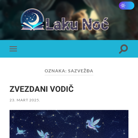
Laku
Noć
Toggle
Toggle
search
mobile
field
menu
OZNAKA:
SAZVEŽĐA
ZVEZDANI VODIČ
23. MART 2025.