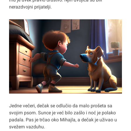
nerazdvojni prijatelji.
Jedne večeri, dečak se odlučio da malo prošeta sa
svojim psom. Sunce je već bilo zašlo i noć je polako
padala. Pas je trčao oko Mihajla, a dečak je uživao u
svežem vazduhu.