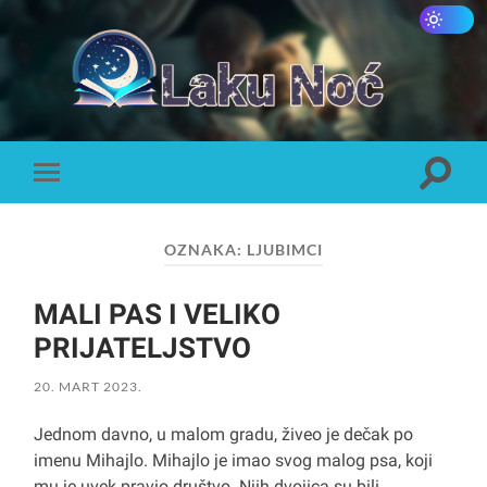
Laku
Noć
Toggle
Toggle
search
mobile
field
menu
OZNAKA:
LJUBIMCI
MALI PAS I VELIKO
PRIJATELJSTVO
20. MART 2023.
Jednom davno, u malom gradu, živeo je dečak po
imenu Mihajlo. Mihajlo je imao svog malog psa, koji
mu je uvek pravio društvo. Njih dvojica su bili