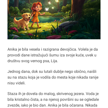
Anika je bila vesela i razigrana devojčica. Volela je da
provodi dane istražujući šumu iza svoje kuće, uvek u
društvu svog vernog psa, Lija.
Jednog dana, dok su lutali dublje nego obično, naišli
su na stazu koja je vodila do mesta koje nikada ranije
nisu videli.
Staza ih je dovela do malog, skrivenog jezera. Voda je
bila kristalno čista, a na njenoj površini su se ogledale
zvezde, iako je bio dan. Anika je bila očarana. Nikada