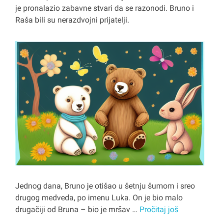
je pronalazio zabavne stvari da se razonodi. Bruno i
Raša bili su nerazdvojni prijatelji.
Jednog dana, Bruno je otišao u šetnju šumom i sreo
drugog medveda, po imenu Luka. On je bio malo
drugačiji od Bruna – bio je mršav …
Pročitaj još