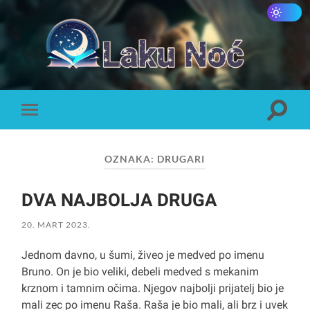
Laku
Noć
Toggle
Toggle
search
mobile
field
menu
OZNAKA:
DRUGARI
DVA NAJBOLJA DRUGA
20. MART 2023.
Jednom davno, u šumi, živeo je medved po imenu
Bruno. On je bio veliki, debeli medved s mekanim
krznom i tamnim očima. Njegov najbolji prijatelj bio je
mali zec po imenu Raša. Raša je bio mali, ali brz i uvek