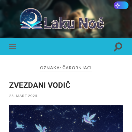
Laku
Noć
Toggle
Toggle
search
mobile
field
menu
OZNAKA:
ČAROBNJACI
ZVEZDANI VODIČ
23. MART 2025.